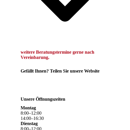
we
itere Beratungstermine gerne
nach
Vereinbarung.
Gefällt Ihnen? Teilen Sie unsere Website
Unsere Öffnungszeiten
Montag
8
:
00
–
12
:
00
14
:
00
–
16
:
30
Dienstag
8
:
00
–
12
:
00