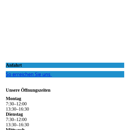
Anfahrt
So erreichen Sie uns
Unsere Öffnungszeiten
Montag
7
:
30
–
12
:
00
13
:
30
–
16
:
30
Dienstag
7
:
30
–
12
:
00
13
:
30
–
16
:
30
Mittwoch