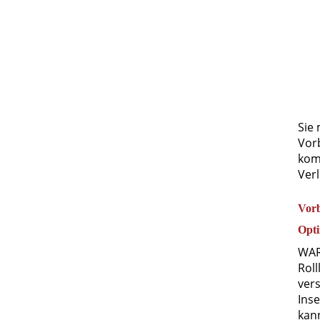
Sie
Vorb
kom
Ver
Vor
Opti
WAR
Rol
ver
Inse
kan